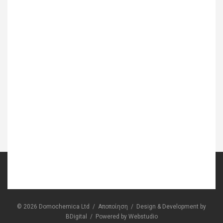
© 2026 Domochemica Ltd /
Αποποίηση
/
Design & Development by
BDigital
/
Powered by Webstudio