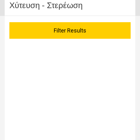
Χύτευση - Στερέωση
Filter Results