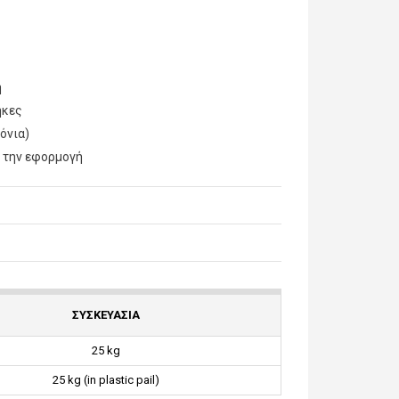
η
ήκες
όνια)
 την εφορμογή
ΣΥΣΚΕΥΑΣΙΑ
25 kg
25 kg (in plastic pail)