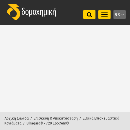
Toggle
GR
navigation
Αρχική Σελίδα
/
Επισκευή & Αποκατάσταση
/
Ειδικά Επισκευαστικά
Κονιάματα
/
Sikagard® - 720 EpoCem®