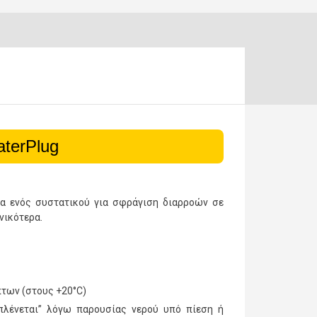
terPlug
μα ενός συστατικού για σφράγιση διαρροών σε
νικότερα.
πτων (στους +20°C)
κπλένεται” λόγω παρουσίας νερού υπό πίεση ή