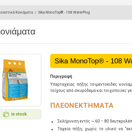
ευαστικά Κονιάματα
/
Sika MonoTop® - 108 WaterPlug
Κονιάματα
Sika MonoTop® - 108 Wa
Περιγραφή
Υπερταχείας πήξης τσιμεντοειδές κονία
τοίχους από σκυρόδεμα και τοιχοποιίες γε
ΠΛΕΟΝΕΚΤΗΜΑΤΑ
in stock
Σκλήρυνση εντός ~ 60 – 80 δευτερολέ
Ταχεία πήξη, χωρίς το υλικό να “ε